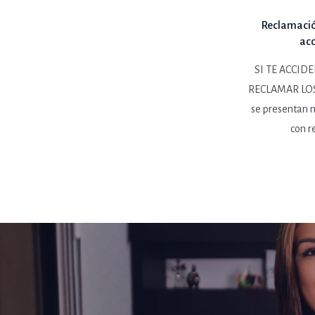
Reclamación
acc
SI TE ACCID
RECLAMAR LOS
se presentan 
con r